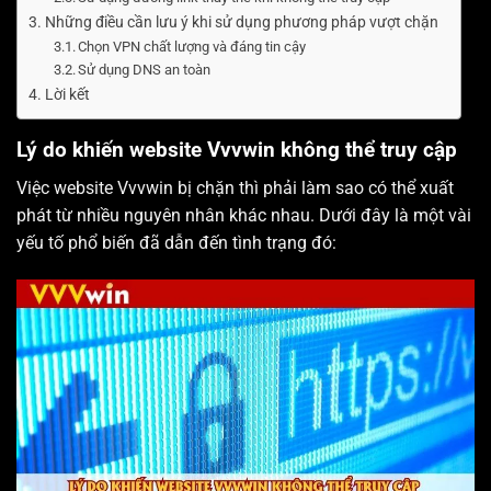
Những điều cần lưu ý khi sử dụng phương pháp vượt chặn
Chọn VPN chất lượng và đáng tin cậy
Sử dụng DNS an toàn
Lời kết
Lý do khiến website Vvvwin không thể truy cập
Việc website Vvvwin bị chặn thì phải làm sao có thể xuất
phát từ nhiều nguyên nhân khác nhau. Dưới đây là một vài
yếu tố phổ biến đã dẫn đến tình trạng đó: