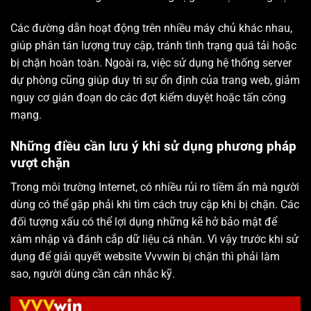
Các đường dẫn hoạt động trên nhiều máy chủ khác nhau,
giúp phân tán lượng truy cập, tránh tình trạng quá tải hoặc
bị chặn hoàn toàn. Ngoài ra, việc sử dụng hệ thống server
dự phòng cũng giúp duy trì sự ổn định của trang web, giảm
nguy cơ gián đoạn do các đợt kiểm duyệt hoặc tấn công
mạng.
Những điều cần lưu ý khi sử dụng phương pháp
vượt chặn
Trong môi trường Internet, có nhiều rủi ro tiềm ẩn mà người
dùng có thể gặp phải khi tìm cách truy cập khi bị chặn. Các
đối tượng xấu có thể lợi dụng những kẽ hở bảo mật để
xâm nhập và đánh cắp dữ liệu cá nhân. Vì vậy trước khi sử
dụng để giải quyết website Vvvwin bị chặn thì phải làm
sao, người dùng cần cân nhắc kỹ.