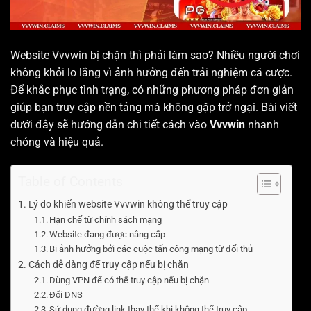
Website Vvvwin bị chặn thì phải làm sao? Nhiều người chơi
không khỏi lo lắng vì ảnh hưởng đến trải nghiệm cá cược.
Để khắc phục tình trạng, có những phương pháp đơn giản
giúp bạn truy cập nền tảng mà không gặp trở ngại. Bài viết
dưới đây sẽ hướng dẫn chi tiết cách vào
Vvvwin
nhanh
chóng và hiệu quả.
Table of Contents
Lý do khiến website Vvvwin không thể truy cập
Hạn chế từ chính sách mạng
Website đang được nâng cấp
Bị ảnh hưởng bởi các cuộc tấn công mạng từ đối thủ
Cách dễ dàng để truy cập nếu bị chặn
Dùng VPN để có thể truy cập nếu bị chặn
Đổi DNS
Sử dụng đường link thay thế khi không thể truy cập