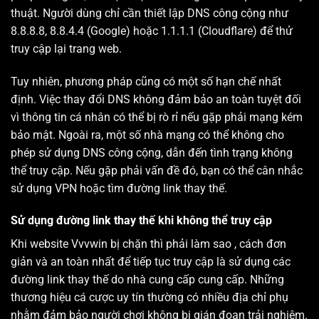
thuật. Người dùng chỉ cần thiết lập DNS công cộng như
8.8.8.8, 8.8.4.4 (Google) hoặc 1.1.1.1 (Cloudflare) để thử
truy cập lại trang web.
Tuy nhiên, phương pháp cũng có một số hạn chế nhất
định. Việc thay đổi DNS không đảm bảo an toàn tuyệt đối
vì thông tin cá nhân có thể bị rò rỉ nếu gặp phải mạng kém
bảo mật.
Ngoài ra, một số nhà mạng có thể không cho
phép sử dụng DNS công cộng, dẫn đến tình trạng không
thể truy cập. Nếu gặp phải vấn đề đó, bạn có thể cân nhắc
sử dụng VPN hoặc tìm đường link thay thế.
Sử dụng đường link thay thế khi không thể truy cập
Khi website Vvvwin bị chặn thì phải làm sao , cách đơn
giản và an toàn nhất để tiếp tục truy cập là sử dụng các
đường link thay thế do nhà cung cấp cung cấp. Những
thương hiệu cá cược uy tín thường có nhiều địa chỉ phụ
nhằm đảm bảo người chơi không bị gián đoạn trải nghiệm.