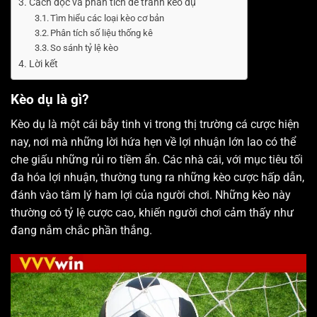
Cách đọc và phân tích để tránh kèo dụ
Tìm hiểu các loại kèo cơ bản
Phân tích số liệu thống kê
So sánh tỷ lệ kèo
Lời kết
Kèo dụ là gì?
Kèo dụ là một cái bẫy tinh vi trong thị trường cá cược hiện
nay, nơi mà
những lời hứa hẹn về lợi nhuận lớn lao có thể
che giấu những rủi ro tiềm ẩn. Các nhà cái, với mục tiêu tối
đa hóa lợi nhuận, thường tung ra những kèo cược hấp dẫn,
đánh vào tâm lý ham lợi của người chơi. Những kèo này
thường có tỷ lệ cược cao, khiến người chơi cảm thấy như
đang nắm chắc phần thắng.