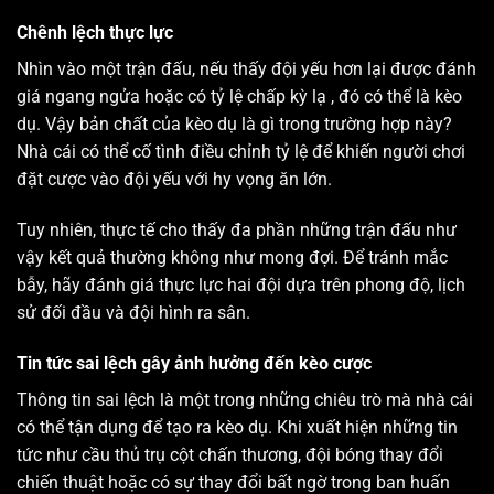
Chênh lệch thực lực
Nhìn vào một trận đấu, nếu thấy đội yếu hơn lại được đánh
giá ngang ngửa hoặc có tỷ lệ chấp kỳ lạ
, đó có thể là kèo
dụ. Vậy bản chất của kèo dụ là gì trong trường hợp này?
Nhà cái có thể cố tình điều chỉnh tỷ lệ để khiến người chơi
đặt cược vào đội yếu với hy vọng ăn lớn.
Tuy nhiên, thực tế cho thấy đa phần những trận đấu như
vậy kết quả thường không như mong đợi. Để tránh mắc
bẫy, hãy đánh giá thực lực hai đội dựa trên phong độ, lịch
sử đối đầu và đội hình ra sân.
Tin tức sai lệch gây ảnh hưởng đến kèo cược
Thông tin sai lệch là một trong những chiêu trò mà nhà cái
có thể tận dụng
để tạo ra kèo dụ. Khi xuất hiện những tin
tức như cầu thủ trụ cột chấn thương, đội bóng thay đổi
chiến thuật hoặc có sự thay đổi bất ngờ trong ban huấn