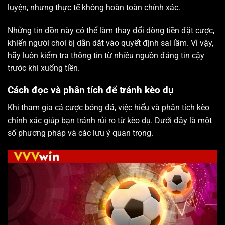
luyện, nhưng thực tế không hoàn toàn chính xác.
Những tin đồn này có thể làm thay đổi dòng tiền đặt cược,
khiến người chơi bị dẫn dắt vào quyết định sai lầm. Vì vậy,
hãy luôn kiểm tra thông tin từ nhiều nguồn đáng tin cậy
trước khi xuống tiền.
Cách đọc và phân tích để tránh kèo dụ
Khi tham gia cá cược bóng đá, việc hiểu và phân tích kèo
chính xác giúp bạn tránh rủi ro từ kèo dụ. Dưới đây là một
số phương pháp và các lưu ý quan trọng.