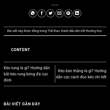
Bài viết này được đăng trong
Thể thao
. Đánh dấu
liên kết thường trực
.
CONTENT
Kèo rung là gì? Hướng dẫn
Kèo bàn thắng là gì? Hướng
bắt kèo rung bóng đá cực
dẫn các cách đọc kèo chi tiết
đỉnh
BÀI VIẾT GẦN ĐÂY