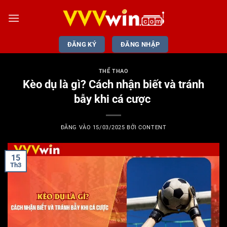
Bỏ
qua
nội
dung
ĐĂNG KÝ
ĐĂNG NHẬP
THỂ THAO
Kèo dụ là gì? Cách nhận biết và tránh
bẫy khi cá cược
ĐĂNG VÀO
15/03/2025
BỞI
CONTENT
15
Th3