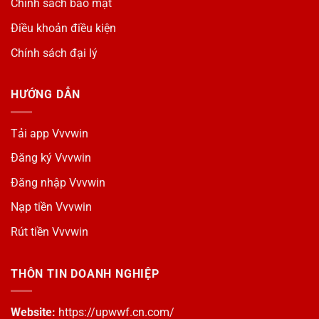
Chính sách bảo mật
Điều khoản điều kiện
Chính sách đại lý
HƯỚNG DẪN
Tải app Vvvwin
Đăng ký Vvvwin
Đăng nhập Vvvwin
Nạp tiền Vvvwin
Rút tiền Vvvwin
THÔN TIN DOANH NGHIỆP
Website:
https://upwwf.cn.com/