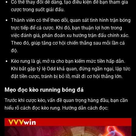
Có thể thay đổi dễ dàng, tạo điều kiện để bạn tham gia
cược trong suốt giải đấu.
Thành viên có thể theo dõi, quan sát tình hình trận bóng
trực tiếp để cá cược. Khi đó, bạn thuận lợi hơn trong
việc đánh giá, phán đoán xu hướng trận đấu chính xác.
Theo đó, giúp tăng cơ hội chiến thắng sau mỗi lần cá
độ.
Kèo rung là gì, mở ra cho bạn kiếm mức tiền hấp dẫn.
Khi bắt gặp tỷ lệ Odd khả quan, đừng ngần ngại, lập tức
đặt tiền cược, tránh bị bỏ lỡ, mất đi cơ hội thắng lớn.
Mẹo đọc kèo running bóng đá
Trước khi cược kèo, vấn đề quan trọng hàng đầu, bạn cần
hiểu rõ cách đọc kèo rung. Hướng dẫn cách đọc: