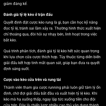
giảm đáng kể.
Đánh giá tỷ lệ kèo ở trận đấu
Quyết định đặt cược kèo rung là gì, bạn cần học kỹ năng
đọc tỷ lệ, tránh sai lầm xảy ra. Thường hình thức xuất hiện
chỉ thoáng qua, đòi hỏi sự nhạy bén, linh hoạt trong việc
bắt kèo.
Quá trình phân tích, đánh giá tỷ lệ kèo hết sức quan trọng
khi lựa chọn cửa cược thích hợp. Tùy thuộc từng diễn biến
giải đấu kết hợp tinh mắt quan sát, giúp bạn đưa ra quyết
định sáng suốt.
Cược vào kèo cửa trên và rung tài
Thành viên tham gia cược running phải luôn giữ tâm lý ổn
định, chờ đợi giải đấu bắt đầu và xuất hiện tỷ lệ kèo. Khi
kèo mà hạ xuống thấp, ngay lập tức xuống tiền cho đội
cửa trên. Đây là chiến lược nhiều cao thủ vận dụng thành