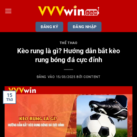
Bỏ
qua
nội
dung
ĐĂNG KÝ
ĐĂNG NHẬP
THỂ THAO
Kèo rung là gì? Hướng dẫn bắt kèo
rung bóng đá cực đỉnh
ĐĂNG VÀO
15/03/2025
BỞI
CONTENT
15
Th3