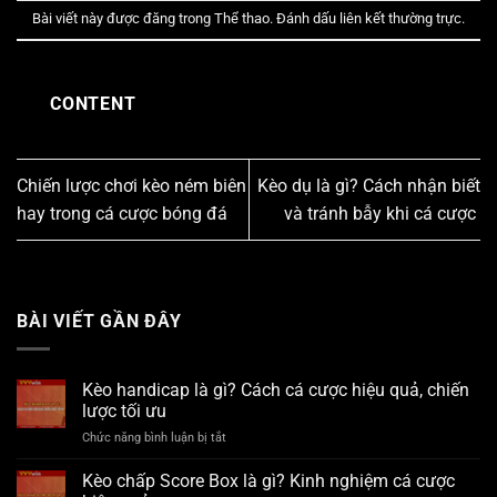
Bài viết này được đăng trong
Thể thao
. Đánh dấu
liên kết thường trực
.
CONTENT
Chiến lược chơi kèo ném biên
Kèo dụ là gì? Cách nhận biết
hay trong cá cược bóng đá
và tránh bẫy khi cá cược
BÀI VIẾT GẦN ĐÂY
Kèo handicap là gì? Cách cá cược hiệu quả, chiến
lược tối ưu
Chức năng bình luận bị tắt
ở
Kèo
handicap
Kèo chấp Score Box là gì? Kinh nghiệm cá cược
là