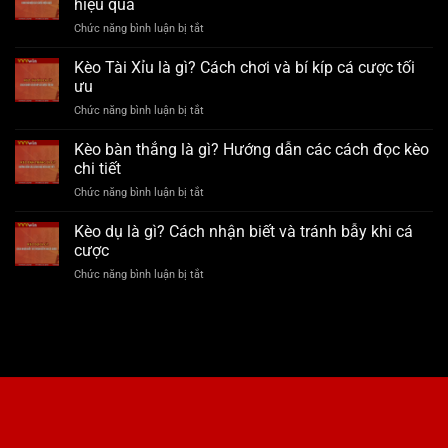
hiệu quả
gì?
Chức năng bình luận bị tắt
ở
Cách
Kèo
cá
chấp
Kèo Tài Xỉu là gì? Cách chơi và bí kíp cá cược tối
cược
Score
hiệu
ưu
Box
quả,
Chức năng bình luận bị tắt
ở
là
chiến
Kèo
gì?
lược
Tài
Kèo bàn thắng là gì? Hướng dẫn các cách đọc kèo
Kinh
tối
Xỉu
nghiệm
chi tiết
ưu
là
cá
Chức năng bình luận bị tắt
ở
gì?
cược
Kèo
Cách
hiệu
bàn
Kèo dụ là gì? Cách nhận biết và tránh bẫy khi cá
chơi
quả
thắng
và
cược
là
bí
Chức năng bình luận bị tắt
ở
gì?
kíp
Kèo
Hướng
cá
dụ
dẫn
cược
là
các
tối
gì?
cách
ưu
Cách
đọc
nhận
kèo
biết
chi
và
tiết
tránh
bẫy