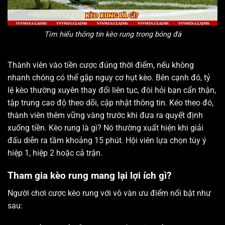
Tìm hiểu thông tin kèo rung trong bóng đá
Thành viên vào tiền cược đúng thời điểm, nếu không
nhanh chóng có thể gặp nguy cơ hụt kèo. Bên cạnh đó, tỷ
lệ kèo thường xuyên thay đổi liên tục, đòi hỏi bạn cẩn thận,
tập trung cao độ theo dõi, cập nhật thông tin. Kéo theo đó,
thành viên thêm vững vàng trước khi đưa ra quyết định
xuống tiền. Kèo rung là gì? Nó thường xuất hiện khi giải
đấu diễn ra tầm khoảng 15 phút. Hội viên lựa chọn tùy ý
hiệp 1, hiệp 2 hoặc cả trận.
Tham gia kèo rung mang lại lợi ích gì?
Người chơi cược kèo rung với vô vàn ưu điểm nổi bật như
sau: