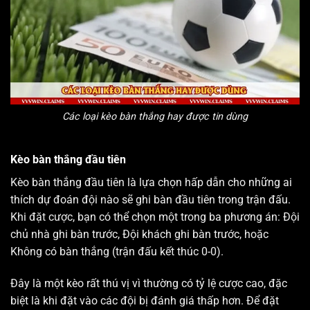
Các loại kèo bàn thắng hay được tin dùng
Kèo bàn thắng đầu tiên
Kèo bàn thắng đầu tiên là lựa chọn hấp dẫn cho những ai
thích dự đoán đội nào sẽ ghi bàn đầu tiên trong trận đấu.
Khi đặt cược, bạn có thể chọn một trong ba phương án: Đội
chủ nhà ghi bàn trước, Đội khách ghi bàn trước, hoặc
Không có bàn thắng (trận đấu kết thúc 0-0).
Đây là một kèo rất thú vị vì thường có tỷ lệ cược cao, đặc
biệt là khi đặt vào các đội bị đánh giá thấp hơn. Để đặt