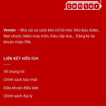
Vvvwin
– Nhà cái cá cược kho nổ hũ như: Kho báu Aztec,
Mạt chược, Neko may mắn, Siêu cấp Ace,… Đăng ký tài
khoản nhận 99k.
LIÊN KẾT HỮU ÍCH
Về chúng tôi
Chính sách bảo mật
Điều khoản điều kiện
Chính sách đại lý