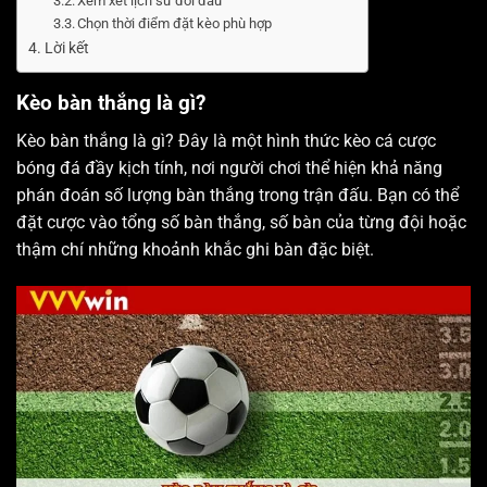
Xem xét lịch sử đối đầu
Chọn thời điểm đặt kèo phù hợp
Lời kết
Kèo bàn thắng là gì?
Kèo bàn thắng là gì? Đây là một hình thức kèo cá cược
bóng đá đầy kịch tính, nơi người chơi thể hiện khả năng
phán đoán số lượng bàn thắng trong trận đấu.
Bạn có thể
đặt cược vào tổng số bàn thắng, số bàn của từng đội hoặc
thậm chí những khoảnh khắc ghi bàn đặc biệt.