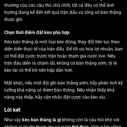
thương của các cầu thủ chủ chốt, tất cả đều có thể ảnh
hưởng đáng kể đến kết quả trận đấu và tổng số bàn thắng
được ghi.
Chọn thời điểm đặt kèo phù hợp
Kèo bàn thắng là một loại kèo động, thay đổi liên tục theo
diễn biến thực tế của trận đấu. Để tối ưu hóa lợi nhuận, bạn
có thể đặt cược trước trận hoặc tham gia cược live. Nếu
trận đấu diễn ra chậm rãi, không có bàn thắng sớm, tỷ lệ
kèo tài có thể trở nên hấp dẫn hơn.
Mặt khác, nếu một đội ghi bàn thắng sớm, hãy phân tích kỹ
lưỡng khả năng có thêm bàn thắng. Nếu nhận thấy khả
năng này thấp, hãy cân nhắc đặt cược vào kèo xỉu.
Lời kết
Như vậy
kèo bàn thắng là gì
không còn là câu hỏi khó với
những ai muốn tham gia cá cược
thể thao
. Việc nắm vững