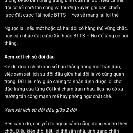
thống kê số bàn thắng trung bình của hai đội. Nếu cả hai
đội có lối chơi tấn công và thường xuyên ghi bàn, chiến
lược đặt cược Tài hoặc BTTS – Yes sẽ mang lại lợi thế.
Ngược lại, nếu một hoặc cả hai đội có hàng thủ vững chắc,
hãy cân nhắc đặt cược Xỉu hoặc BTTS – No để tăng cơ hội
thắng.
Xem xét lịch sử đối đầu
Để dự đoán chính xác số bàn thắng trong một trận đấu,
việc xem xét lịch sử đối đầu giữa hai đội là vô cùng quan
trọng. Dữ liệu này giúp chúng ta nhận định được lối chơi
đặc trưng của từng đội khi chạm trán nhau, liệu họ có xu
hướng tấn công mạnh mẽ hay phòng ngự chặt chẽ.
Xem xét lịch sử đối đầu giữa 2 đội
Bên cạnh đó, các yếu tố ngoại cảnh cũng đóng vai trò then
chốt. Điều kiện thời tiết, lợi thế sân nhà, tình trạng chấn