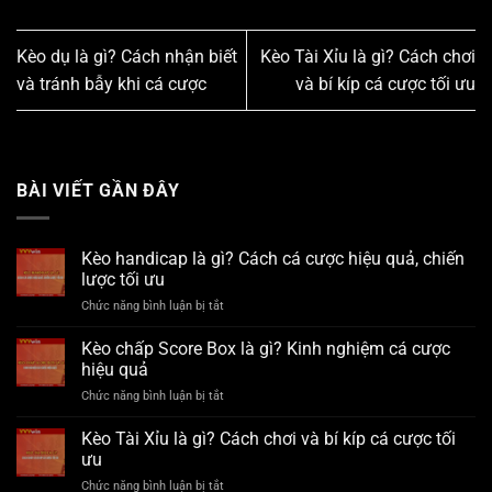
Kèo dụ là gì? Cách nhận biết
Kèo Tài Xỉu là gì? Cách chơi
và tránh bẫy khi cá cược
và bí kíp cá cược tối ưu
BÀI VIẾT GẦN ĐÂY
Kèo handicap là gì? Cách cá cược hiệu quả, chiến
lược tối ưu
Chức năng bình luận bị tắt
ở
Kèo
handicap
Kèo chấp Score Box là gì? Kinh nghiệm cá cược
là
hiệu quả
gì?
Chức năng bình luận bị tắt
ở
Cách
Kèo
cá
chấp
Kèo Tài Xỉu là gì? Cách chơi và bí kíp cá cược tối
cược
Score
hiệu
ưu
Box
quả,
Chức năng bình luận bị tắt
ở
là