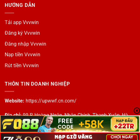
HƯỚNG DẪN
Tải app Vvvwin
Đăng ký Vvvwin
Đăng nhập Vvvwin
Nạp tiền Vvvwin
Rút tiền Vvvwin
THÔN TIN DOANH NGHIỆP
Website:
https://upwwf.cn.com/
Địa chỉ:
99 P. Hoàng Ngân, Nhân Chính, Thanh Xuân, Hà
Nội, Việt Nam
Hotline:
0522.925.888