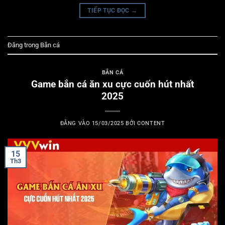
TIẾP TỤC ĐỌC
→
Đăng trong
Bắn cá
BẮN CÁ
Game bắn cá ăn xu cực cuốn hút nhất
2025
ĐĂNG VÀO
15/03/2025
BỞI
CONTENT
15
Th3