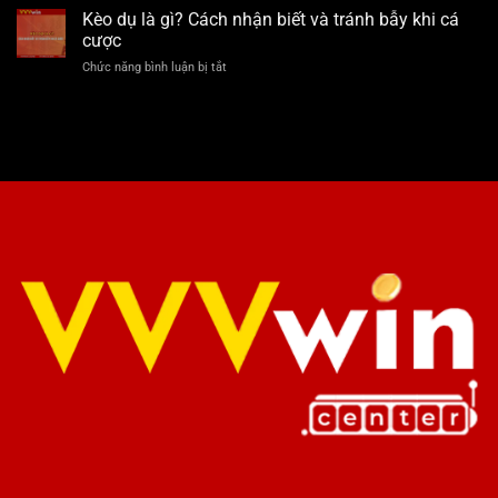
hiệu
bàn
Kèo dụ là gì? Cách nhận biết và tránh bẫy khi cá
chơi
quả
thắng
và
cược
là
bí
Chức năng bình luận bị tắt
ở
gì?
kíp
Kèo
Hướng
cá
dụ
dẫn
cược
là
các
tối
gì?
cách
ưu
Cách
đọc
nhận
kèo
biết
chi
và
tiết
tránh
bẫy
khi
cá
cược