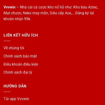
Vvvwin
– Nhà cái cá cược kho nổ hũ như: Kho báu Aztec,
Mạt chược, Neko may mắn, Siêu cấp Ace,… Đăng ký tài
khoản nhận 99k.
LIÊN KẾT HỮU ÍCH
Về chúng tôi
Chính sách bảo mật
Điều khoản điều kiện
Chính sách đại lý
HƯỚNG DẪN
Tải app Vvvwin