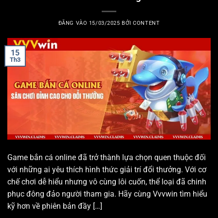
ĐĂNG VÀO
15/03/2025
BỞI
CONTENT
15
Th3
Game bắn cá online đã trở thành lựa chọn quen thuộc đối
với những ai yêu thích hình thức giải trí đổi thưởng. Với cơ
chế chơi dễ hiểu nhưng vô cùng lôi cuốn, thể loại đã chinh
phục đông đảo người tham gia. Hãy cùng Vvvwin tìm hiểu
kỹ hơn về phiên bản đầy […]