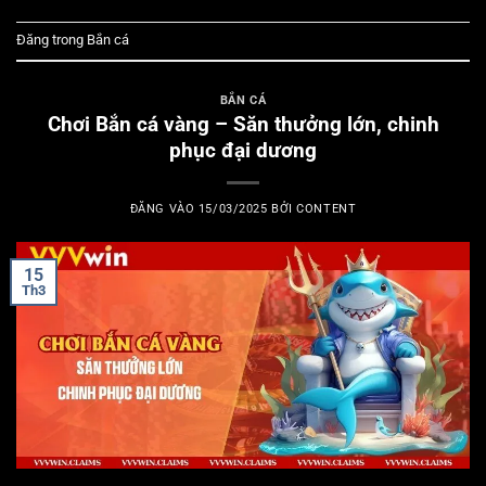
Đăng trong
Bắn cá
BẮN CÁ
Chơi Bắn cá vàng – Săn thưởng lớn, chinh
phục đại dương
ĐĂNG VÀO
15/03/2025
BỞI
CONTENT
15
Th3