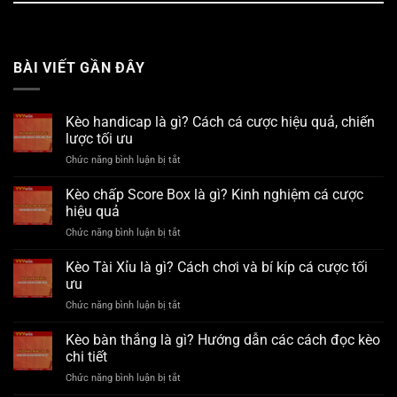
BÀI VIẾT GẦN ĐÂY
Kèo handicap là gì? Cách cá cược hiệu quả, chiến
lược tối ưu
Chức năng bình luận bị tắt
ở
Kèo
handicap
Kèo chấp Score Box là gì? Kinh nghiệm cá cược
là
hiệu quả
gì?
Chức năng bình luận bị tắt
ở
Cách
Kèo
cá
chấp
Kèo Tài Xỉu là gì? Cách chơi và bí kíp cá cược tối
cược
Score
hiệu
ưu
Box
quả,
Chức năng bình luận bị tắt
ở
là
chiến
Kèo
gì?
lược
Tài
Kèo bàn thắng là gì? Hướng dẫn các cách đọc kèo
Kinh
tối
Xỉu
nghiệm
chi tiết
ưu
là
cá
Chức năng bình luận bị tắt
ở
gì?
cược
Kèo
Cách