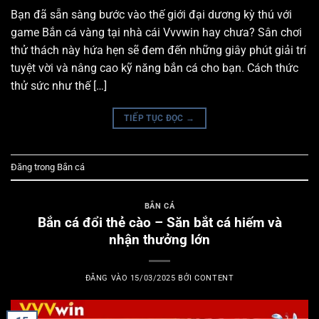
Bạn đã sẵn sàng bước vào thế giới đại dương kỳ thú với
game Bắn cá vàng tại nhà cái Vvvwin hay chưa? Sân chơi
thử thách này hứa hẹn sẽ đem đến những giây phút giải trí
tuyệt vời và nâng cao kỹ năng bắn cá cho bạn. Cách thức
thử sức như thế […]
TIẾP TỤC ĐỌC
→
Đăng trong
Bắn cá
BẮN CÁ
Bắn cá đổi thẻ cào – Săn bắt cá hiếm và
nhận thưởng lớn
ĐĂNG VÀO
15/03/2025
BỞI
CONTENT