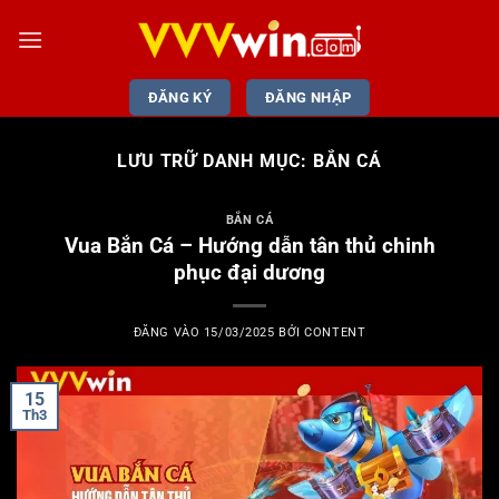
Bỏ
qua
nội
dung
ĐĂNG KÝ
ĐĂNG NHẬP
LƯU TRỮ DANH MỤC:
BẮN CÁ
BẮN CÁ
Vua Bắn Cá – Hướng dẫn tân thủ chinh
phục đại dương
ĐĂNG VÀO
15/03/2025
BỞI
CONTENT
15
Th3