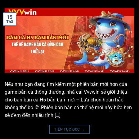
15
Th3
Nếu như bạn đang tìm kiếm một phiên bản mới hơn của
game bắn cá thông thường, nhà cái Vvvwin sẽ giới thiệu
cho bạn bắn cá H5 bắn bạn mới – Lựa chọn hoàn hảo
không thể bỏ lỡ. Phiên bản bắn cá thế hệ mới này hứa hẹn
sẽ đem đến nhiều tính […]
TIẾP TỤC ĐỌC
→