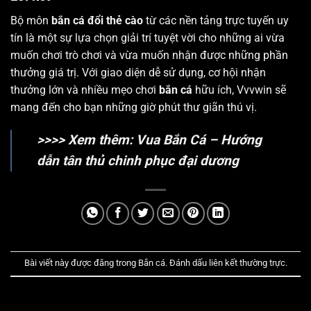
Bộ môn
bắn cá đổi thẻ cào
từ các nền tảng trực tuyến uy
tín là một sự lựa chọn giải trí tuyệt vời cho những ai vừa
muốn chơi trò chơi và vừa muốn nhận được những phần
thưởng giá trị. Với giao diện dễ sử dụng, cơ hội nhận
thưởng lớn và nhiều mẹo chơi
bắn cá
hữu ích,
Vvvwin
sẽ
mang đến cho bạn những giờ phút thư giãn thú vị.
>>>> Xem thêm:
Vua Bắn Cá – Hướng
dẫn tân thủ chinh phục đại dương
Bài viết này được đăng trong
Bắn cá
. Đánh dấu
liên kết thường trực
.