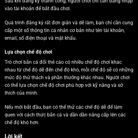
Sau khi đăng ký thành công, người chơi chỉ cần đăng nhập
vào tài khoản để bắt đầu chơi.
Quá trình đăng ký rất đơn giản và dễ làm, bạn chỉ cần cung
cấp một số thông tin cá nhân cơ bản như tên tài khoản,
email, số điện thoại và mật khẩu.
Lựa chọn chế độ chơi
Trò chơi bắn cá đổi thẻ cào có nhiều chế độ chơi khác
nhau từ chế độ dễ đến chế độ khó, mỗi chế độ sẽ có những
mức độ thử thách và phần thưởng khác nhau. Người chơi
có thể lựa chọn chế độ chơi phù hợp với kỹ năng và sở
thích của mình.
Nếu mới bắt đầu, bạn có thể thử các chế độ dễ để làm
quen với cách thức bắn cá và dần dần nâng cấp lên các
chế độ khó hơn.
Lời kết