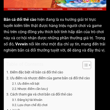
Bắn cá đổi thẻ cào
hiện đang là xu hướng giải trí trực
tuyến kiếm tiền thật được hàng triệu người chơi và game
thủ trên cộng đồng yêu thích bởi tính hấp dẫn của trò chơi
này và cơ hội nhận được những phần thưởng giá trị. Trong
số đó,
Vvvwin
nổi lên như một địa chỉ uy tín, mang đến trải
nghiệm bắn cá đổi thưởng tuyệt vời, dễ dàng và đầy thú vị.
Table of Contents
Điểm đặc biệt về bắn cá đổi thẻ cào
Ưu điểm và nhược điểm của game bắn cá đổi thẻ cào
Ưu điểm nổi bật
Nhược điểm cần lưu ý
Cách tham gia và chơi bắn cá đổi thẻ cào
Đăng ký tài khoản
Lựa chọn chế độ chơi