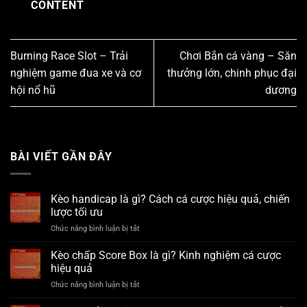
CONTENT
Burning Race Slot – Trải
Chơi Bắn cá vàng – Săn
nghiệm game đua xe và cơ
thưởng lớn, chinh phục đại
hội nổ hũ
dương
BÀI VIẾT GẦN ĐÂY
Kèo handicap là gì? Cách cá cược hiệu quả, chiến
lược tối ưu
Chức năng bình luận bị tắt
ở
Kèo
handicap
Kèo chấp Score Box là gì? Kinh nghiệm cá cược
là
hiệu quả
gì?
Chức năng bình luận bị tắt
ở
Cách
Kèo
cá