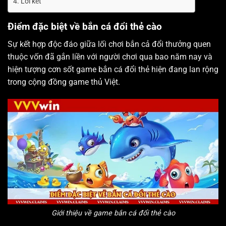
Lời kết
Điểm đặc biệt về bắn cá đổi thẻ cào
Sự kết hợp độc đáo giữa lối chơi bắn cả đổi thưởng quen
thuộc vốn đã gắn liền với người chơi qua bao năm nay và
hiện tượng cơn sốt game bắn cá đổi thẻ hiện đang lan rộng
trong cộng đồng game thủ Việt.
Giới thiệu về game bắn cá đổi thẻ cào