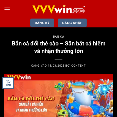
Bỏ
qua
nội
dung
ĐĂNG KÝ
ĐĂNG NHẬP
BẮN CÁ
Bắn cá đổi thẻ cào – Săn bắt cá hiếm
và nhận thưởng lớn
ĐĂNG VÀO
15/03/2025
BỞI
CONTENT
15
Th3