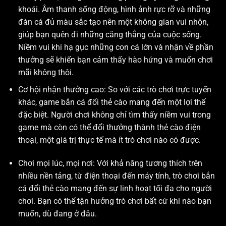
khoái. Âm thanh sống động, hình ảnh rực rỡ và những
đàn cá đủ màu sắc tạo nên một không gian vui nhộn,
giúp bạn quên đi những căng thẳng của cuộc sống.
Niềm vui khi hạ gục những con cá lớn và nhận về phần
thưởng sẽ khiến bạn cảm thấy hào hứng và muốn chơi
mãi không thôi.
Cơ hội nhận thưởng cao: So với các trò chơi trực tuyến
khác, game bắn cá đổi thẻ cào mang đến một lợi thế
đặc biệt. Người chơi không chỉ tìm thấy niềm vui trong
game mà còn có thể đổi thưởng thành thẻ cào điện
thoại, một giá trị thực tế mà ít trò chơi nào có được.
Chơi mọi lúc, mọi nơi: Với khả năng tương thích trên
nhiều nền tảng, từ điện thoại đến máy tính, trò chơi bắn
cá đổi thẻ cào mang đến sự linh hoạt tối đa cho người
chơi. Bạn có thể tận hưởng trò chơi bất cứ khi nào bạn
muốn, dù đang ở đâu.