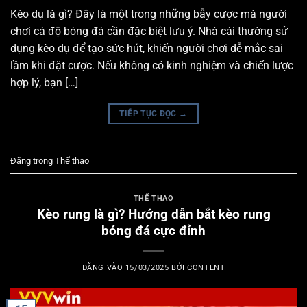
Kèo dụ là gì? Đây là một trong những bẫy cược mà người
chơi cá độ bóng đá cần đặc biệt lưu ý. Nhà cái thường sử
dụng kèo dụ để tạo sức hút, khiến người chơi dễ mắc sai
lầm khi đặt cược. Nếu không có kinh nghiệm và chiến lược
hợp lý, bạn […]
TIẾP TỤC ĐỌC
→
Đăng trong
Thể thao
THỂ THAO
Kèo rung là gì? Hướng dẫn bắt kèo rung
bóng đá cực đỉnh
ĐĂNG VÀO
15/03/2025
BỞI
CONTENT