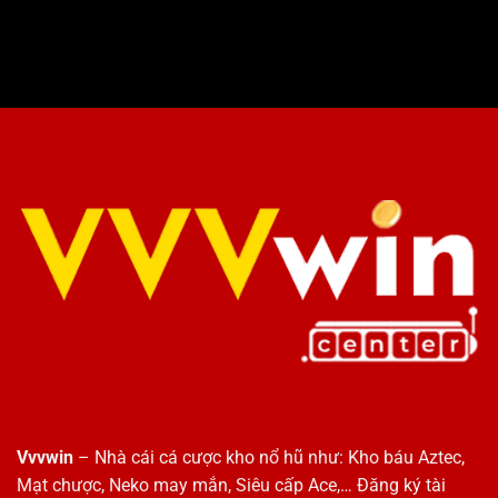
kíp
Kèo
Hướng
cá
dụ
dẫn
cược
là
các
tối
gì?
cách
ưu
Cách
đọc
nhận
kèo
biết
chi
và
tiết
tránh
bẫy
khi
cá
cược
Vvvwin
– Nhà cái cá cược kho nổ hũ như: Kho báu Aztec,
Mạt chược, Neko may mắn, Siêu cấp Ace,… Đăng ký tài