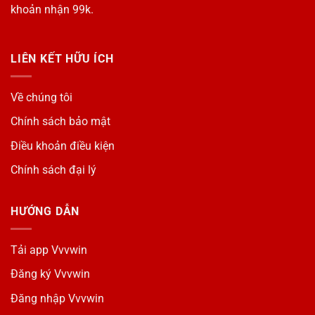
khoản nhận 99k.
LIÊN KẾT HỮU ÍCH
Về chúng tôi
Chính sách bảo mật
Điều khoản điều kiện
Chính sách đại lý
HƯỚNG DẪN
Tải app Vvvwin
Đăng ký Vvvwin
Đăng nhập Vvvwin