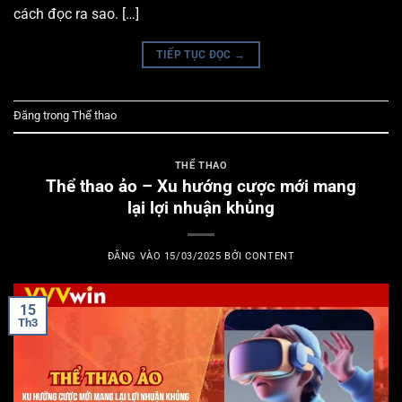
cách đọc ra sao. […]
TIẾP TỤC ĐỌC
→
Đăng trong
Thể thao
THỂ THAO
Thể thao ảo – Xu hướng cược mới mang
lại lợi nhuận khủng
ĐĂNG VÀO
15/03/2025
BỞI
CONTENT
15
Th3