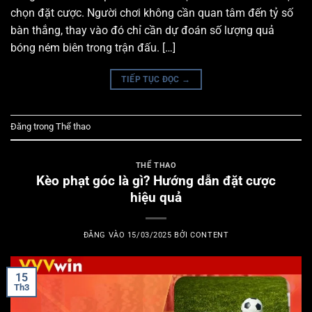
chọn đặt cược. Người chơi không cần quan tâm đến tỷ số
bàn thắng, thay vào đó chỉ cần dự đoán số lượng quả
bóng ném biên trong trận đấu. […]
TIẾP TỤC ĐỌC
→
Đăng trong
Thể thao
THỂ THAO
Kèo phạt góc là gì? Hướng dẫn đặt cược
hiệu quả
ĐĂNG VÀO
15/03/2025
BỞI
CONTENT
15
Th3