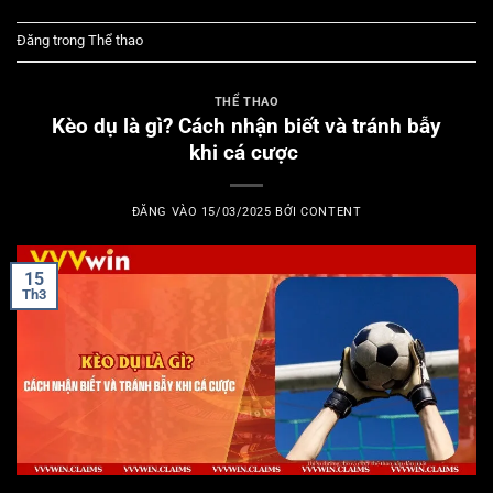
Đăng trong
Thể thao
THỂ THAO
Kèo dụ là gì? Cách nhận biết và tránh bẫy
khi cá cược
ĐĂNG VÀO
15/03/2025
BỞI
CONTENT
15
Th3