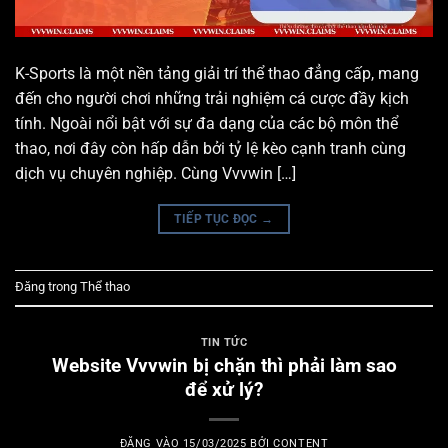
K-Sports là một nền tảng giải trí thể thao đẳng cấp, mang
đến cho người chơi những trải nghiệm cá cược đầy kịch
tính. Ngoài nổi bật với sự đa dạng của các bộ môn thể
thao, nơi đây còn hấp dẫn bởi tỷ lệ kèo cạnh tranh cùng
dịch vụ chuyên nghiệp. Cùng Vvvwin […]
TIẾP TỤC ĐỌC
→
Đăng trong
Thể thao
TIN TỨC
Website Vvvwin bị chặn thì phải làm sao
để xử lý?
ĐĂNG VÀO
15/03/2025
BỞI
CONTENT