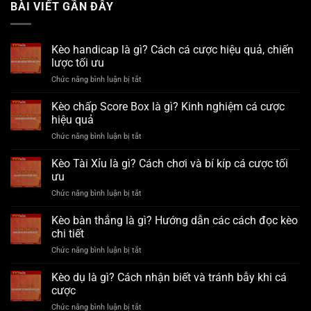
BÀI VIẾT GẦN ĐÂY
Kèo handicap là gì? Cách cá cược hiệu quả, chiến
lược tối ưu
Chức năng bình luận bị tắt
ở
Kèo
handicap
Kèo chấp Score Box là gì? Kinh nghiệm cá cược
là
hiệu quả
gì?
Chức năng bình luận bị tắt
ở
Cách
Kèo
cá
chấp
Kèo Tài Xỉu là gì? Cách chơi và bí kíp cá cược tối
cược
Score
hiệu
ưu
Box
quả,
Chức năng bình luận bị tắt
ở
là
chiến
Kèo
gì?
lược
Tài
Kèo bàn thắng là gì? Hướng dẫn các cách đọc kèo
Kinh
tối
Xỉu
nghiệm
chi tiết
ưu
là
cá
Chức năng bình luận bị tắt
ở
gì?
cược
Kèo
Cách
hiệu
bàn
Kèo dụ là gì? Cách nhận biết và tránh bẫy khi cá
chơi
quả
thắng
và
cược
là
bí
Chức năng bình luận bị tắt
ở
gì?