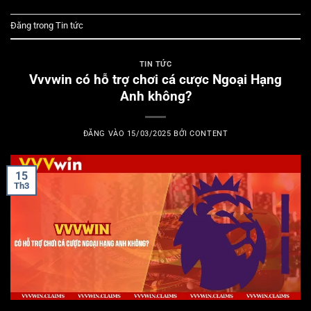
Đăng trong
Tin tức
TIN TỨC
Vvvwin có hỗ trợ chơi cá cược Ngoại Hạng
Anh không?
ĐĂNG VÀO
15/03/2025
BỞI
CONTENT
15
Th3