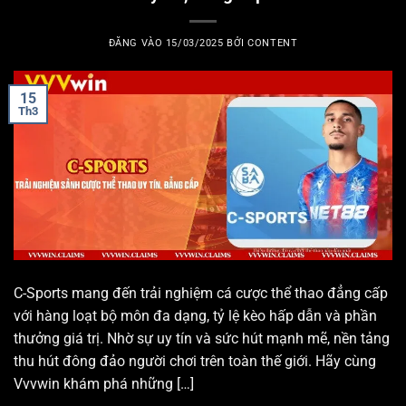
ĐĂNG VÀO
15/03/2025
BỞI
CONTENT
15
Th3
C-Sports mang đến trải nghiệm cá cược thể thao đẳng cấp
với hàng loạt bộ môn đa dạng, tỷ lệ kèo hấp dẫn và phần
thưởng giá trị. Nhờ sự uy tín và sức hút mạnh mẽ, nền tảng
thu hút đông đảo người chơi trên toàn thế giới. Hãy cùng
Vvvwin khám phá những […]