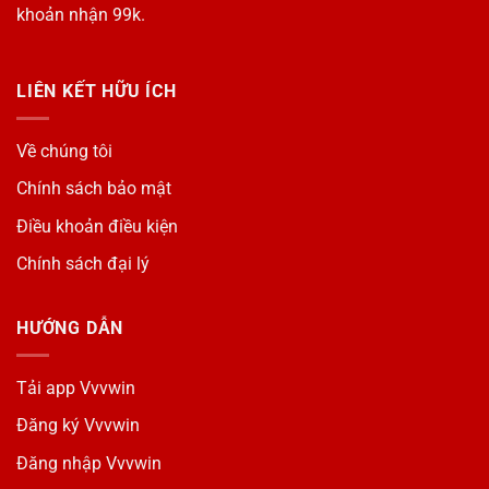
khoản nhận 99k.
LIÊN KẾT HỮU ÍCH
Về chúng tôi
Chính sách bảo mật
Điều khoản điều kiện
Chính sách đại lý
HƯỚNG DẪN
Tải app Vvvwin
Đăng ký Vvvwin
Đăng nhập Vvvwin