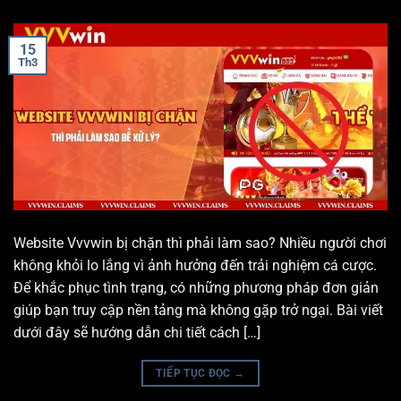
15
Th3
Website Vvvwin bị chặn thì phải làm sao? Nhiều người chơi
không khỏi lo lắng vì ảnh hưởng đến trải nghiệm cá cược.
Để khắc phục tình trạng, có những phương pháp đơn giản
giúp bạn truy cập nền tảng mà không gặp trở ngại. Bài viết
dưới đây sẽ hướng dẫn chi tiết cách […]
TIẾP TỤC ĐỌC
→