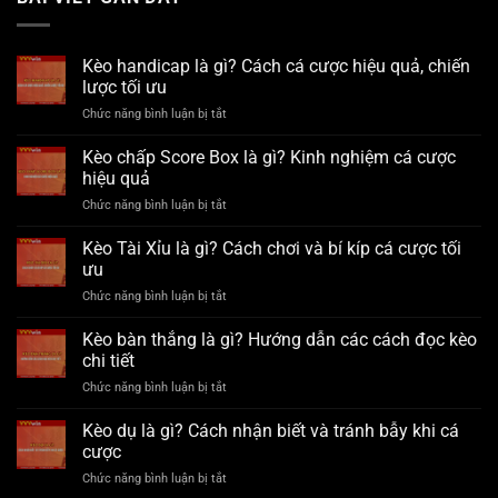
Kèo handicap là gì? Cách cá cược hiệu quả, chiến
lược tối ưu
Chức năng bình luận bị tắt
ở
Kèo
handicap
Kèo chấp Score Box là gì? Kinh nghiệm cá cược
là
hiệu quả
gì?
Chức năng bình luận bị tắt
ở
Cách
Kèo
cá
chấp
Kèo Tài Xỉu là gì? Cách chơi và bí kíp cá cược tối
cược
Score
hiệu
ưu
Box
quả,
Chức năng bình luận bị tắt
ở
là
chiến
Kèo
gì?
lược
Tài
Kèo bàn thắng là gì? Hướng dẫn các cách đọc kèo
Kinh
tối
Xỉu
nghiệm
chi tiết
ưu
là
cá
Chức năng bình luận bị tắt
ở
gì?
cược
Kèo
Cách
hiệu
bàn
Kèo dụ là gì? Cách nhận biết và tránh bẫy khi cá
chơi
quả
thắng
và
cược
là
bí
Chức năng bình luận bị tắt
ở
gì?
kíp
Kèo