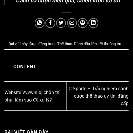
Cách cá cược hiệu quả, chiến lược tối ưu
Bài viết này được đăng trong
Thể thao
. Đánh dấu
liên kết thường trực
.
CONTENT
C-Sports – Trải nghiệm sảnh
Website Vvvwin bị chặn thì
cược thể thao uy tín, đẳng
phải làm sao để xử lý?
cấp
BÀI VIẾT GẦN ĐÂY