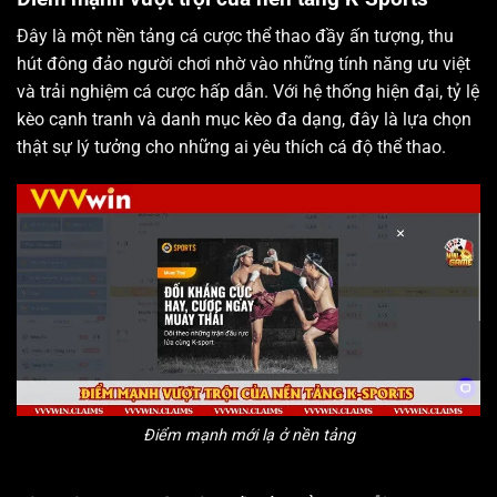
Đây là một nền tảng cá cược thể thao đầy ấn tượng, thu
hút đông đảo người chơi nhờ vào những tính năng ưu việt
và trải nghiệm cá cược hấp dẫn. Với hệ thống hiện đại, tỷ lệ
kèo cạnh tranh và danh mục kèo đa dạng, đây là lựa chọn
thật sự lý tưởng cho những ai yêu thích cá độ thể thao.
Điểm mạnh mới lạ ở nền tảng