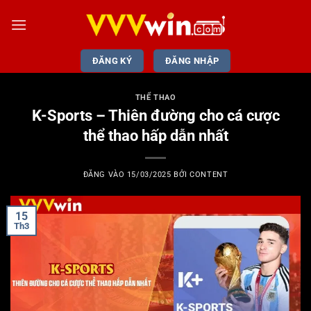
Bỏ
qua
nội
dung
ĐĂNG KÝ
ĐĂNG NHẬP
THỂ THAO
K-Sports – Thiên đường cho cá cược
thể thao hấp dẫn nhất
ĐĂNG VÀO
15/03/2025
BỞI
CONTENT
15
Th3