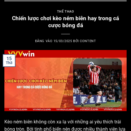
THỂ THAO
Chiến lược chơi kèo ném biên hay trong cá
cược bóng đá
ĐĂNG VÀO
15/03/2025
BỞI
CONTENT
15
Th3
Kèo ném biên không còn xa lạ với những ai yêu thích trái
bóng tròn. Bởi tính phổ biến nên được nhiều thành viên lựa