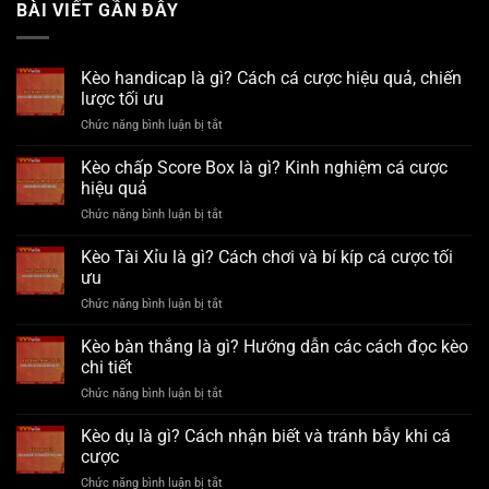
BÀI VIẾT GẦN ĐÂY
Kèo handicap là gì? Cách cá cược hiệu quả, chiến
lược tối ưu
Chức năng bình luận bị tắt
ở
Kèo
handicap
Kèo chấp Score Box là gì? Kinh nghiệm cá cược
là
hiệu quả
gì?
Chức năng bình luận bị tắt
ở
Cách
Kèo
cá
chấp
Kèo Tài Xỉu là gì? Cách chơi và bí kíp cá cược tối
cược
Score
hiệu
ưu
Box
quả,
Chức năng bình luận bị tắt
ở
là
chiến
Kèo
gì?
lược
Tài
Kèo bàn thắng là gì? Hướng dẫn các cách đọc kèo
Kinh
tối
Xỉu
nghiệm
chi tiết
ưu
là
cá
Chức năng bình luận bị tắt
ở
gì?
cược
Kèo
Cách
hiệu
bàn
Kèo dụ là gì? Cách nhận biết và tránh bẫy khi cá
chơi
quả
thắng
và
cược
là
bí
Chức năng bình luận bị tắt
ở
gì?