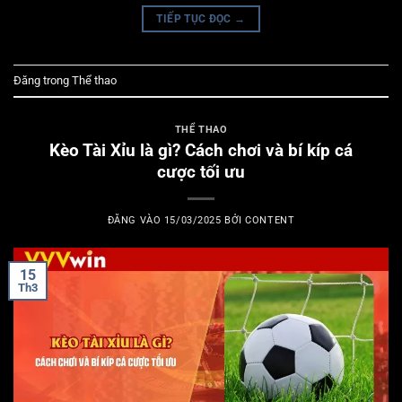
TIẾP TỤC ĐỌC
→
Đăng trong
Thể thao
THỂ THAO
Kèo Tài Xỉu là gì? Cách chơi và bí kíp cá
cược tối ưu
ĐĂNG VÀO
15/03/2025
BỞI
CONTENT
15
Th3