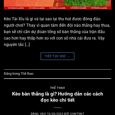
Kèo Tài Xỉu là gì và tại sao lại thu hút được đông đảo
người chơi? Thay vì quan tâm đến đội nào thắng hay thua,
bạn sẽ chỉ cần dự đoán tổng số bàn thắng của trận đấu
cao hơn hay thấp hơn so với con số nhà cái đưa ra. Vậy
nguyên tắc […]
TIẾP TỤC ĐỌC
→
Đăng trong
Thể thao
THỂ THAO
Kèo bàn thắng là gì? Hướng dẫn các cách
đọc kèo chi tiết
ĐĂNG VÀO
15/03/2025
BỞI
CONTENT