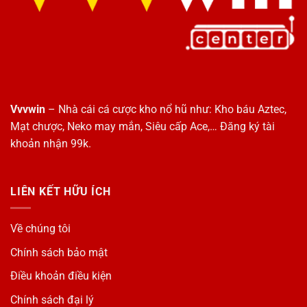
Vvvwin
– Nhà cái cá cược kho nổ hũ như: Kho báu Aztec,
Mạt chược, Neko may mắn, Siêu cấp Ace,… Đăng ký tài
khoản nhận 99k.
LIÊN KẾT HỮU ÍCH
Về chúng tôi
Chính sách bảo mật
Điều khoản điều kiện
Chính sách đại lý