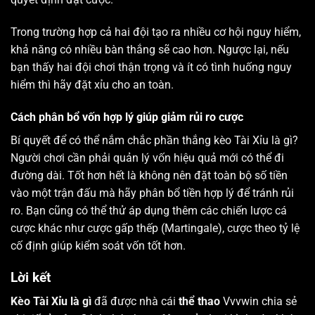
Trong trường hợp cả hai đội tạo ra nhiều cơ hội nguy hiểm,
khả năng có nhiều bàn thắng sẽ cao hơn. Ngược lại, nếu
bạn thấy hai đội chơi thận trọng và ít có tình huống nguy
hiểm thì hãy đặt xỉu cho an toàn.
Cách phân bổ vốn hợp lý giúp giảm rủi ro cược
Bí quyết để có thể nắm chắc phần thắng kèo Tài Xỉu là gì?
Người chơi cần phải quản lý vốn hiệu quả mới có thể đi
đường dài.
Tốt hơn hết là không nên đặt toàn bộ số tiền
vào một trận đấu mà hãy phân bổ tiền hợp lý để tránh rủi
ro. Bạn cũng có thể thử áp dụng thêm các chiến lược cá
cược khác như cược gấp thếp (Martingale), cược theo tỷ lệ
cố định giúp kiểm soát vốn tốt hơn.
Lời kết
Kèo Tài Xỉu là gì
đã được nhà cái
thể thao
Vvvwin chia sẻ