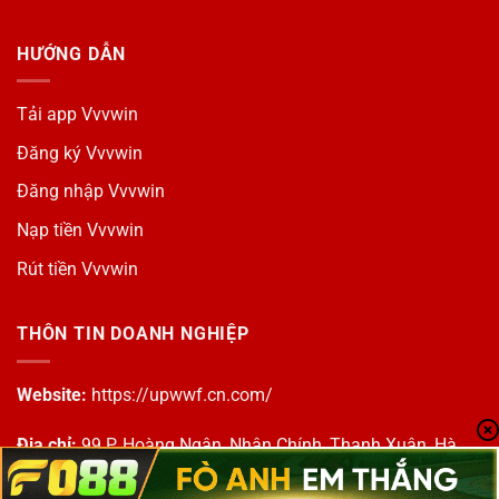
HƯỚNG DẪN
Tải app Vvvwin
Đăng ký Vvvwin
Đăng nhập Vvvwin
Nạp tiền Vvvwin
Rút tiền Vvvwin
THÔN TIN DOANH NGHIỆP
Website:
https://upwwf.cn.com/
Địa chỉ:
99 P. Hoàng Ngân, Nhân Chính, Thanh Xuân, Hà
Nội, Việt Nam