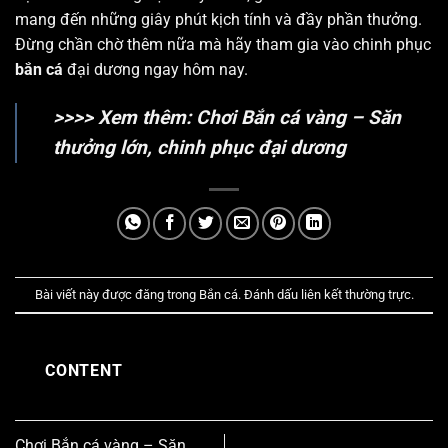
mang đến những giây phút kịch tính và đầy phần thưởng.
Đừng chần chờ thêm nữa mà hãy tham gia vào chinh phục
bắn cá
đại dương ngay hôm nay.
>>>> Xem thêm:
Chơi Bắn cá vàng – Săn
thưởng lớn, chinh phục đại dương
Bài viết này được đăng trong
Bắn cá
. Đánh dấu
liên kết thường trực
.
CONTENT
Chơi Bắn cá vàng – Săn