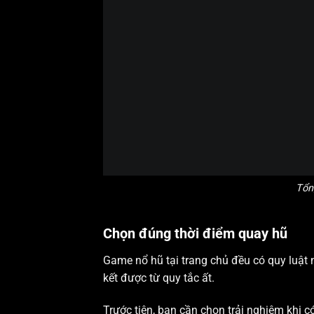
Tổn
Chọn đúng thời điểm quay hũ
Game nổ hũ tại trang chủ đều có quy luật 
kết được từ quy tắc ất.
Trước tiên, bạn cần chọn trải nghiệm khi c