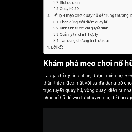
Slot cổ điển
Quay hũ 3D
Tiết lộ 4 mẹo chơi quay hũ dễ trúng thưởng l
Chọn đúng thời điểm quay hũ
Bình tĩnh trước khi quyết định
Quản lý tài chính hợp lý
Tận dụng chương trình ưu đãi
Lời kết
Khám phá mẹo chơi nổ hũ 
Là địa chỉ uy tín online, được nhiều hội vi
thân thiện, đẹp mắt với sự đa dạng trò chơi
trực tuyến quay hũ, vòng quay diễn ra nha
chơi nổ hũ dễ win từ chuyên gia, để bạn á