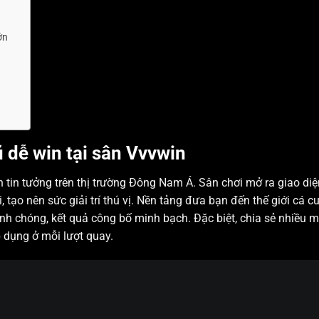
ớn
dễ win tại sân Vvvwin
ên tin tưởng trên thị trường Đông Nam Á. Sân chơi mở ra giao diệ
, tạo nên sức giải trí thú vị. Nền tảng đưa bạn đến thế giới cá c
nh chóng, kết quả công bố minh bạch. Đặc biệt, chia sẻ nhiều 
p dụng ở mỗi lượt quay.