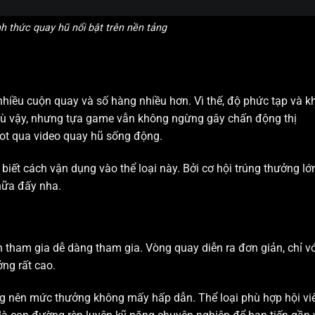
h thức quay hũ nổi bật trên nền tảng
nhiều cuộn quay và số hàng nhiều hơn. Vì thế, độ phức tạp và k
 dù vậy, nhưng tựa game vẫn không ngừng gây chấn động thị
pot qua video quay hũ sống động.
biết cách vận dụng vào thể loại này. Bởi cơ hội trúng thưởng lớn
nữa đấy nha.
n tham gia dễ dàng tham gia. Vòng quay diễn ra đơn giản, chỉ vớ
ng rất cao.
úng nên mức thưởng không mấy hấp dẫn. Thể loại phù hợp hội vi