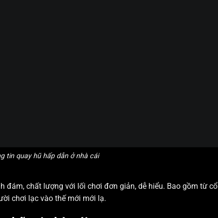
g tin quay hũ hấp dẫn ở nhà cái
đám, chất lượng với lối chơi đơn giản, dễ hiểu. Bao gồm từ cổ
ời chơi lạc vào thế mới mới lạ.