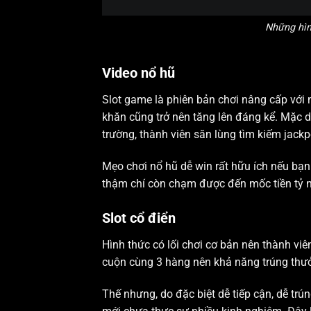
Những hìn
Video nổ hũ
Slot game là phiên bản chơi nâng cấp với 
khăn cũng trở nên tăng lên đáng kể. Mặc
trường, thành viên săn lùng tìm kiếm jack
Mẹo chơi nổ hũ dễ win rất hữu ích nếu bạn 
thậm chí còn chạm được đến mốc tiền tỷ 
Slot cổ điển
Hình thức có lối chơi cơ bản nên thành viê
cuộn cùng 3 hàng nên khả năng trúng thưở
Thế nhưng, do đặc biệt dễ tiếp cận, dễ tr