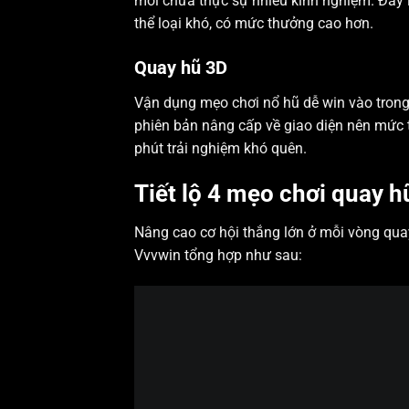
mới chưa thực sự nhiều kinh nghiệm. Đây 
thể loại khó, có mức thưởng cao hơn.
Quay hũ 3D
Vận dụng mẹo chơi nổ hũ dễ win vào trong 
phiên bản nâng cấp về giao diện nên mức 
phút trải nghiệm khó quên.
Tiết lộ 4 mẹo chơi quay h
Nâng cao cơ hội thắng lớn ở mỗi vòng quay
Vvvwin tổng hợp như sau: