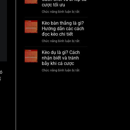
Box
chiến
cược tối ưu
là
lược
Chức năng bình luận bị tắt
ở
gì?
tối
Kèo
Kinh
ưu
Tài
nghiệm
Kèo bàn thắng là gì?
Xỉu
cá
Hướng dẫn các cách
là
cược
đọc kèo chi tiết
gì?
hiệu
Chức năng bình luận bị tắt
ở
Cách
quả
Kèo
chơi
bàn
và
Kèo dụ là gì? Cách
thắng
bí
nhận biết và tránh
là
kíp
bẫy khi cá cược
gì?
cá
Chức năng bình luận bị tắt
ở
Hướng
cược
có
Kèo
dẫn
tối
ể
dụ
các
ưu
là
cách
gì?
đọc
Cách
kèo
nhận
chi
biết
tiết
và
tránh
bẫy
khi
cá