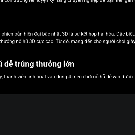
là con đường rèn luyện kỹ năng chuyên nghiệp để bạn tiến gần 
phiên bản hiện đại bậc nhất 3D là sự kết hợp hài hòa. Đặc biệt,
thưởng nổ hũ 3D cực cao. Từ đó, mang đến cho người chơi giâ
ũ dễ trúng thưởng lớn
, thành viên linh hoạt vận dụng 4 mẹo chơi nỗ hũ dễ win được