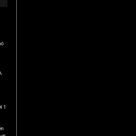
hó
,
i 1
ên