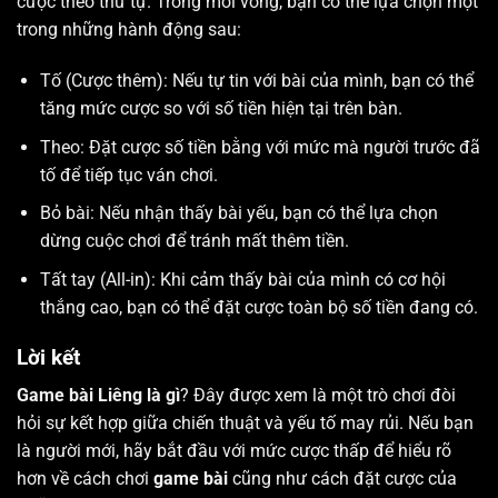
cược theo thứ tự. Trong mỗi vòng, bạn có thể lựa chọn một
trong những hành động sau:
Tố (Cược thêm): Nếu tự tin với bài của mình, bạn có thể
tăng mức cược so với số tiền hiện tại trên bàn.
Theo: Đặt cược số tiền bằng với mức mà người trước đã
tố để tiếp tục ván chơi.
Bỏ bài: Nếu nhận thấy bài yếu, bạn có thể lựa chọn
dừng cuộc chơi để tránh mất thêm tiền.
Tất tay (All-in): Khi cảm thấy bài của mình có cơ hội
thắng cao, bạn có thể đặt cược toàn bộ số tiền đang có.
Lời kết
Game bài Liêng là gì
? Đây được xem là một trò chơi đòi
hỏi sự kết hợp giữa chiến thuật và yếu tố may rủi. Nếu bạn
là người mới, hãy bắt đầu với mức cược thấp để hiểu rõ
hơn về cách chơi
game bài
cũng như cách đặt cược của