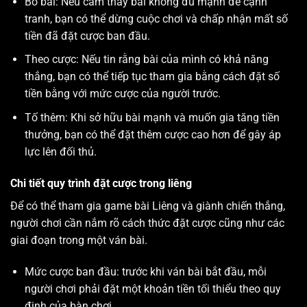
Bỏ bài: Nếu cảm thấy bài không đủ mạnh để cạnh
tranh, bạn có thể dừng cuộc chơi và chấp nhận mất số
tiền đã đặt cược ban đầu.
Theo cược: Nếu tin rằng bài của mình có khả năng
thắng, bạn có thể tiếp tục tham gia bằng cách đặt số
tiền bằng với mức cược của người trước.
Tố thêm: Khi sở hữu bài mạnh và muốn gia tăng tiền
thưởng, bạn có thể đặt thêm cược cao hơn để gây áp
lực lên đối thủ.
Chi tiết quy trình đặt cược trong liêng
Để có thể tham gia game bài Liêng và giành chiến thắng,
người chơi cần nắm rõ cách thức đặt cược cũng như các
giai đoạn trong một ván bài.
Mức cược ban đầu: trước khi ván bài bắt đầu, mỗi
người chơi phải đặt một khoản tiền tối thiểu theo quy
định của bàn chơi.