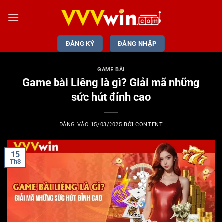
Bỏ
qua
nội
dung
ĐĂNG KÝ
ĐĂNG NHẬP
GAME BÀI
Game bài Liêng là gì? Giải mã những
sức hút đỉnh cao
ĐĂNG VÀO
15/03/2025
BỞI
CONTENT
15
Th3