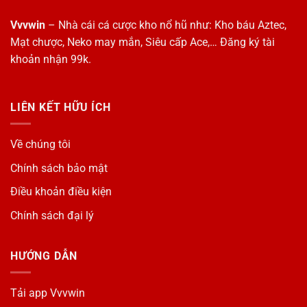
Vvvwin
– Nhà cái cá cược kho nổ hũ như: Kho báu Aztec,
Mạt chược, Neko may mắn, Siêu cấp Ace,… Đăng ký tài
khoản nhận 99k.
LIÊN KẾT HỮU ÍCH
Về chúng tôi
Chính sách bảo mật
Điều khoản điều kiện
Chính sách đại lý
HƯỚNG DẪN
Tải app Vvvwin