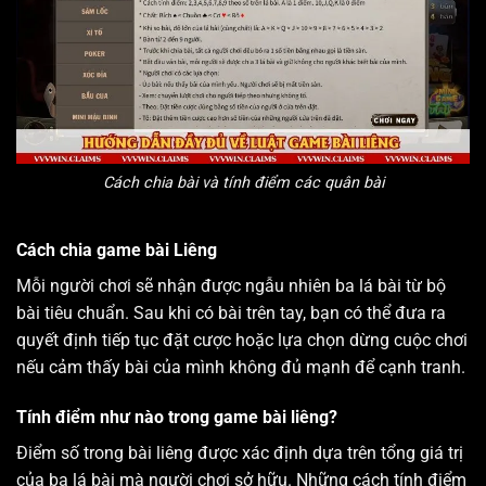
Cách chia bài và tính điểm các quân bài
Cách chia game bài Liêng
Mỗi người chơi sẽ nhận được ngẫu nhiên ba lá bài từ bộ
bài tiêu chuẩn. Sau khi có bài trên tay, bạn có thể đưa ra
quyết định tiếp tục đặt cược hoặc lựa chọn dừng cuộc chơi
nếu cảm thấy bài của mình không đủ mạnh để cạnh tranh.
Tính điểm như nào trong game bài liêng?
Điểm số trong bài liêng được xác định dựa trên tổng giá trị
của ba lá bài mà người chơi sở hữu. Những cách tính điểm