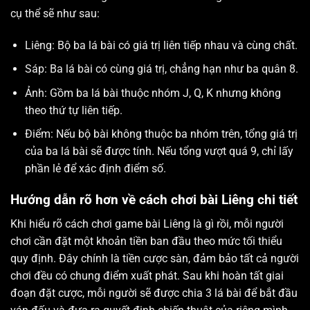
cụ thể sẽ như sau:
Liêng: Bộ ba lá bài có giá trị liên tiếp nhau và cùng chất.
Sáp: Ba lá bài có cùng giá trị, chẳng hạn như ba quân 8.
Ảnh: Gồm ba lá bài thuộc nhóm J, Q, K nhưng không
theo thứ tự liên tiếp.
Điểm: Nếu bộ bài không thuộc ba nhóm trên, tổng giá trị
của ba lá bài sẽ được tính. Nếu tổng vượt quá 9, chỉ lấy
phần lẻ để xác định điểm số.
Hướng dẫn rõ hơn về cách chơi bài Liêng chi tiết
Khi hiểu rõ cách chơi game bài Liêng là gì rồi, mỗi người
chơi cần đặt một khoản tiền ban đầu theo mức tối thiểu
quy định. Đây chính là tiền cược sàn, đảm bảo tất cả người
chơi đều có chung điểm xuất phát. Sau khi hoàn tất giai
đoạn đặt cược, mỗi người sẽ được chia 3 lá bài để bắt đầu