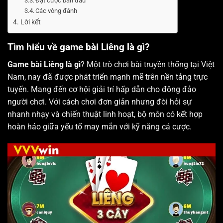
Đặt cược ban đầu
Các vòng đánh
Lời kết
Tìm hiểu về game bài Liêng là gì?
Game bài Liêng là gì
? Một trò chơi bài truyền thống tại Việt
Nam, nay đã được phát triển mạnh mẽ trên nền tảng trực
tuyến. Mang đến cơ hội giải trí hấp dẫn cho đông đảo
người chơi. Với cách chơi đơn giản nhưng đòi hỏi sự
nhanh nhạy và chiến thuật linh hoạt, bộ môn có kết hợp
hoàn hảo giữa yếu tố may mắn với kỹ năng cá cược.